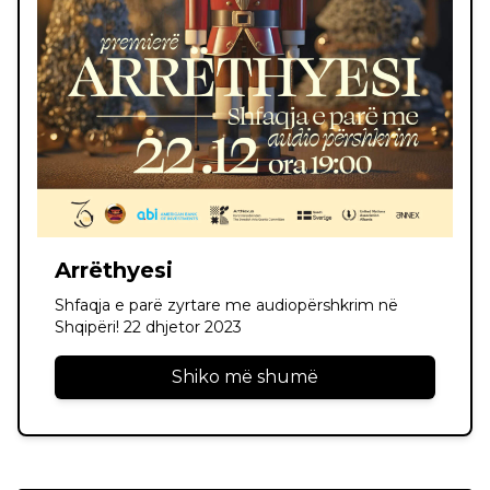
Arrëthyesi
Shfaqja e parë zyrtare me audiopërshkrim në
Shqipëri! 22 dhjetor 2023
Shiko më shumë