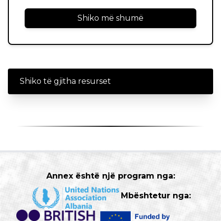
të shumëfishta, me ndryshime funksionesh dhe
simbolikash në kohë.
Shiko më shumë
Shiko të gjitha resurset
Annex është një program nga:
Mbështetur nga: