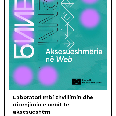
Laboratori mbi zhvillimin dhe
dizenjimin e uebit të
aksesueshëm