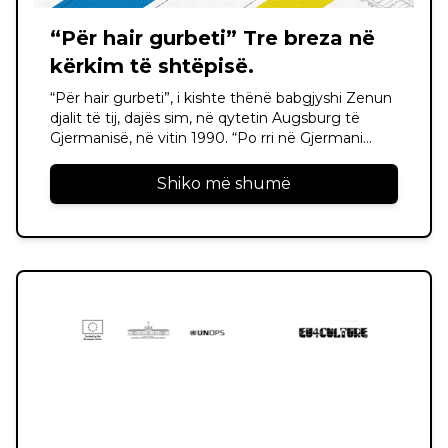
“Për hair gurbeti” Tre breza në
kërkim të shtëpisë.
“Për hair gurbeti”, i kishte thënë babgjyshi Zenun
djalit të tij, dajës sim, në qytetin Augsburg të
Gjermanisë, në vitin 1990. “Po rri në Gjermani
derisa të përmirësohet situata,” i kishte thënë
daja, i cili pas 30 vjetësh ende është këtu, në
Shiko më shumë
Gjermani. Ba