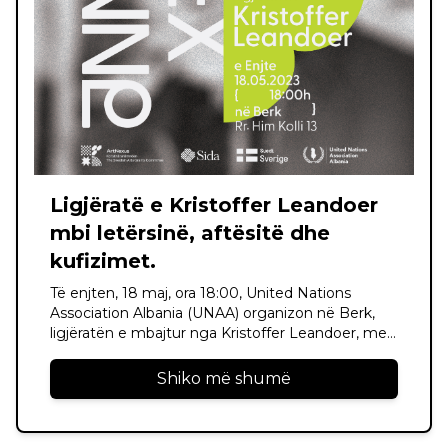
Ligjëratë e Kristoffer Leandoer
mbi letërsinë, aftësitë dhe
kufizimet.
Të enjten, 18 maj, ora 18:00, United Nations
Association Albania (UNAA) organizon në Berk,
ligjëratën e mbajtur nga Kristoffer Leandoer, me
titull “Letërsia, një formë arti pamor apo aureal?”,
duke ftuar pjesëmarrësit në një përpjekje për të
Shiko më shumë
reflektuar mb