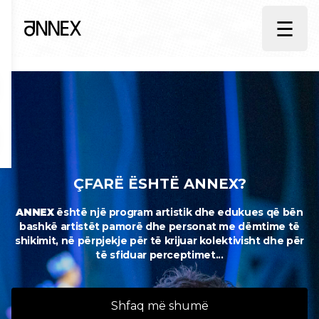
☰
ÇFARË ËSHTË ANNEX?
ANNEX
është një program artistik dhe edukues që bën
bashkë artistët pamorë dhe personat me dëmtime të
shikimit, në përpjekje për të krijuar kolektivisht dhe për
të sfiduar perceptimet...
Shfaq më shumë