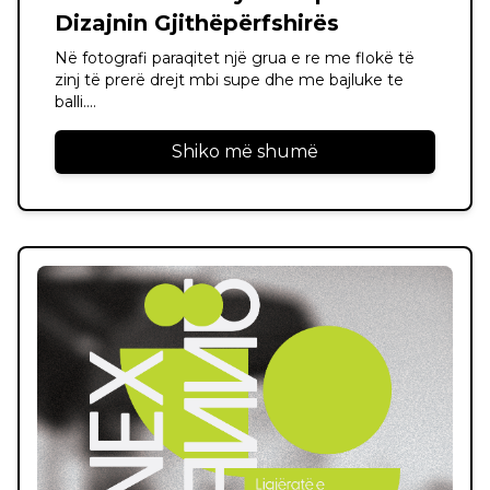
Dizajnin Gjithëpërfshirës
Në fotografi paraqitet një grua e re me flokë të
zinj të prerë drejt mbi supe dhe me bajluke te
balli....
Shiko më shumë