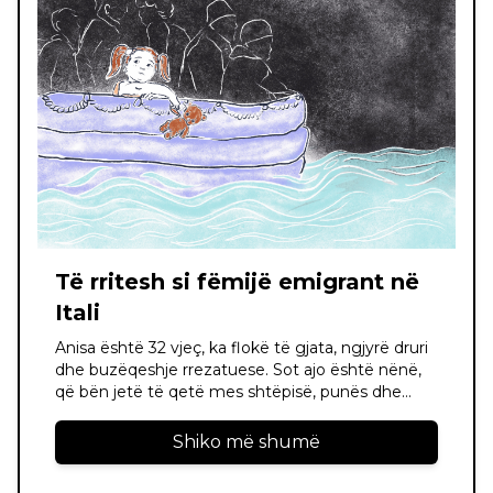
Të rritesh si fëmijë emigrant në
Itali
Anisa është 32 vjeç, ka flokë të gjata, ngjyrë druri
dhe buzëqeshje rrezatuese. Sot ajo është nënë,
që bën jetë të qetë mes shtëpisë, punës dhe
familjes. Por kur nisim të flasim, një petk
melankolie ia mbulon fytyrën dhe është zor të
Shiko më shumë
mos hamendësosh se çk