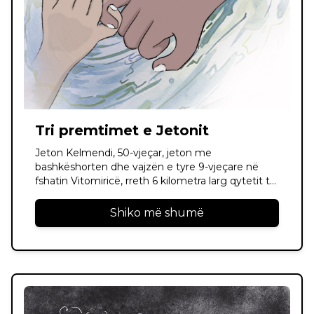
Tri premtimet e Jetonit
Jeton Kelmendi, 50-vjeçar, jeton me
bashkëshorten dhe vajzën e tyre 9-vjeçare në
fshatin Vitomiricë, rreth 6 kilometra larg qytetit të
Pejës. Jetoni është jurist, por nuk ka punuar
ndonjëherë në fushën e tij. Ai ka paralizë cerebrale
Shiko më shumë
në dorën dhe këmbën