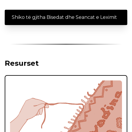
Shiko të gjitha Bisedat dhe Seancat e Leximit
Resurset